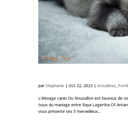
Nouvelle portée « U » – 
par
Stephanie
|
Oct 22, 2023
|
Actualites
,
Port
L’élevage canin Du Roussillon est heureux de v
Issus du mariage entre Raya Lagertha Of Antar
vous présente ses 5 merveilleux...