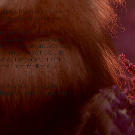
, duquel l’éleveuse nous a
 y gravir rapidement les
ant sa propre richesse
t la sélection exigeante pour
tier en collaborant avec des
enrichir notre travail, de
té que du tempérament. Notre
nheur des familles qui
s chiots vivent une belle
chance de vivre chaque jour