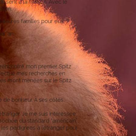
ssent à la maison. Avec le
tion.
illeures familles pour eux.
ar an.
ai rencontré mon premier Spitz
 effectué mes recherches en
les m’ont menées sur le Spitz
e de bonheur. À ses côtés,
étranger. Je me suis intéressée
pprochée du standard “américain”
 les pedigrees à l’étranger pour