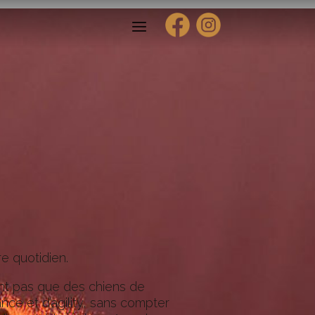
e quotidien.
ont pas que des chiens de
nce et d’agility, sans compter