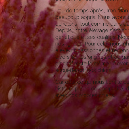
Peu de temps après,
Iron Man
beaucoup appris. Nous avons a
échelons, tout comme dans d’au
Depuis, notre élevage s’est agr
génétique et ses qualités. Nous 
nos lignées. Pour cela, nous n
éleveurs passionnés et reconnu
diversifier les origines et de 
objectif reste le même : élever
accueilleront nos chiots.
Car c’est ce qui nous tient le p
histoire, pleine de complicité
avec nos propres chiens.