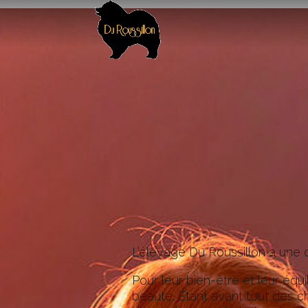
L’élevage Du Roussillon a une d
Pour leur bien-être et leur éq
beauté. Étant avant tout des c