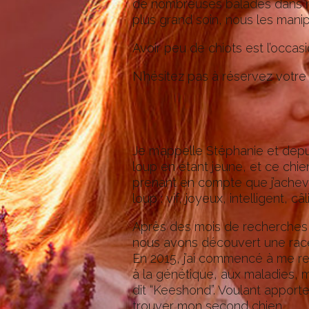
de nombreuses balades dans no
plus grand soin, nous les mani
Avoir peu de chiots est l’occas
N’hésitez pas à réservez votre 
Je m’appelle Stéphanie et depui
loup en étant jeune, et ce chie
prenant en compte que j’acheva
loup : vif, joyeux, intelligent, 
Après des mois de recherches, 
nous avons découvert une race
En 2015, j’ai commencé à me ren
à la génétique, aux maladies, m
dit “Keeshond”. Voulant apporte
trouver mon second chien.