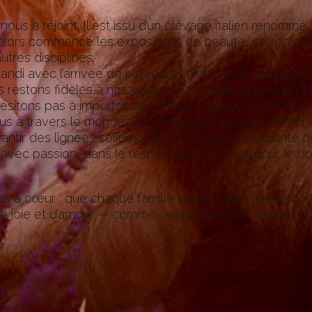
nous a rejoint. Il est issu d’un élevage italien renommé
lors commencé les expositions de beauté, et Iron a su
tres disciplines.
andi avec l’arrivée de plusieurs chiens, chacun apport
restons fidèles à nos valeurs : la rigueur, la passion e
’hésitons pas à importer des chiens venus du monde en
s à travers le monde. Ces échanges nous permettent d’
garantir des lignées solides, tant sur le plan de la san
 avec passion, dans le respect de la race et pour le bo
lus à cœur : que chaque famille qui accueille l’un de no
, de joie et d’amour — comme celles que nous avons la 