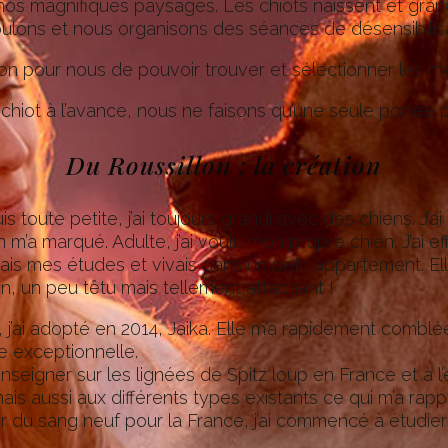
s magnifiques paysages. Les chiots naissent et grandi
pulons et nous organisons des séances de désensibilisa
ion pour nous de pouvoir trouver et sélectionner les me
chiot à l’avance, nous ne faisons qu’une seule portée p
Du Roussillon : la création
s toute petite, j’ai toujours grandi avec des chiens. J’
n m’a marqué. Adulte, j’ai voulu mon propre chien. J’ai
is mes études et vivais dans un petit appartement. El
câlin, un peu têtu mais tellement attachant !
j’ai adopté en 2014,
Jaika. Elle m’a rapidement comblé
 exceptionnelle.
seigner sur les lignées de Spitz loup en France et à l’
ais aussi aux différents types existants ce qui m’a ra
r du sang neuf pour la France, j’ai commencé à étudier