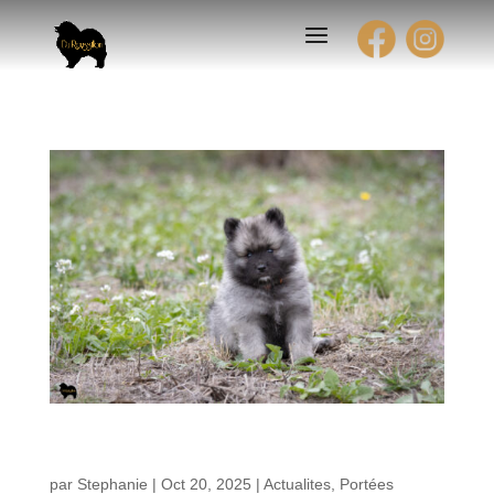
Évolution des chiots de Teana – Portée « A » 6
semaines
par
Stephanie
|
Oct 20, 2025
|
Actualites
,
Portées