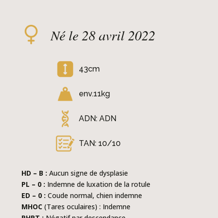
Né le 28 avril 2022
43cm
env.11kg
ADN: ADN
TAN: 10/10
HD – B :
Aucun signe de dysplasie
PL – 0 :
Indemne de luxation de la rotule
ED – 0 :
Coude normal, chien indemne
MHOC
(Tares oculaires) : Indemne
PHPT :
Négatif par descendance